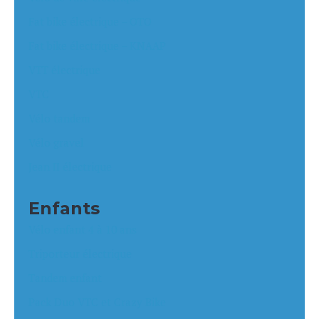
Fat bike électrique – OTO
Fat bike électrique – KNAAP
VTT électrique
VTC
Vélo tandem
Vélo gravel
Jean II électrique
Enfants
Vélo enfant 4 à 10 ans
Triporteur électrique
Tandem enfant
Pack Duo VTC et Crazy Bike