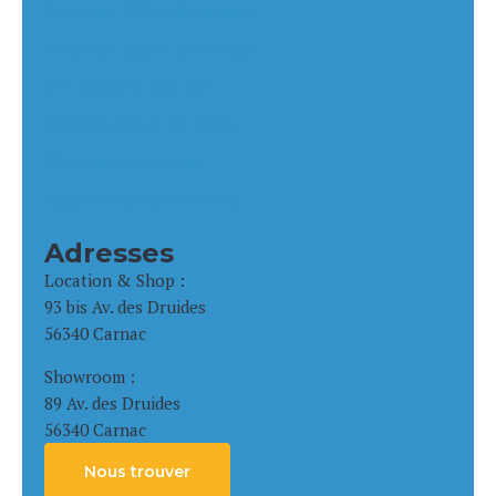
Pack Duo VTC et Remorque
Pack Duo VAE et Remorque
VTT enfant 9 à 13 ans
Citybike enfant 9 à 13 ans
Vélo enfant 3 à 6 ans
Siège bébé pour vélo loué
Adresses
Location & Shop :
93 bis Av. des Druides
56340 Carnac
Showroom :
89 Av. des Druides
56340 Carnac
Nous trouver