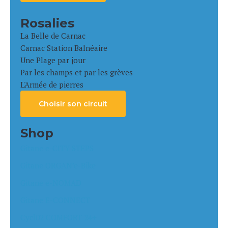
Rosalies
La Belle de Carnac
Carnac Station Balnéaire
Une Plage par jour
Par les champs et par les grèves
L'Armée de pierres
Choisir son circuit
Shop
Gitane e-CITY STEPS
Gitane ORGAN’e-Bike
Gitane e-NOMAD
Gitane E-CONNECT
Cycl02 COMFORT 24+