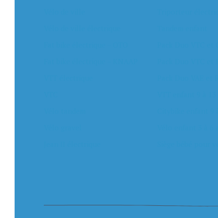
Vélo de ville
Triporteur électri
Vélo de ville électrique
Tandem enfant
Fat bike électrique – OTO
Pack Duo VTC et 
Fat bike électrique – KNAAP
Pack Duo VTC et
VTT électrique
Pack Duo VAE et
VTC
VTT enfant 9 à 13
Vélo tandem
Citybike enfant 9 
Vélo gravel
Vélo enfant 3 à 6 
Jean II électrique
Siège bébé pour v