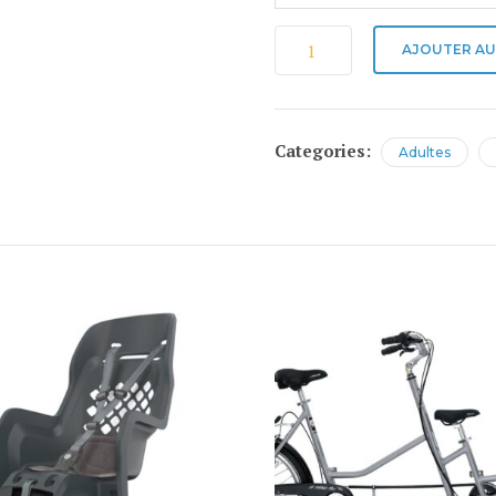
quantité
AJOUTER AU
de
Vélo
gravel
Categories:
Adultes