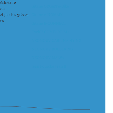
Balnéaire
Gitane ORGAN’e-Bike
our
et par les grèves
Gitane e-NOMAD
res
Gitane E-CONNECT
n circuit
Cycl02 COMFORT 24+
NEOMOUV CARLINA HY NG
NEOMOUV ROLLER NG
NEOMOUV MALVA
Jean Fourche Jean II