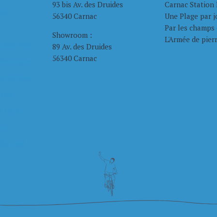
93 bis Av. des Druides
Carnac Station 
que
56340 Carnac
Une Plage par j
Par les champs 
Showroom :
L'Armée de pier
Crazy Bike
89 Av. des Druides
56340 Carnac
Choisir so
 Remorque
Nous trouver
 Remorque
 ans
à 13 ans
ans
élo loué