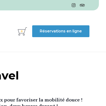

Skip
Réservations en ligne
0
to
content
avel
x pour favoriser la mobilité douce !
ion, deux heures durant !