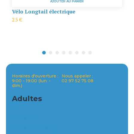
AJOUTER AU PANIER
Vélo Longtail électrique
25
€
Horaires d'ouverture :
Nous appeler :
9:00 - 19:00 (lun. -
02 97 52 75 08
dim.)
Adultes
VTT
Vélo de ville
Vélo de ville électrique