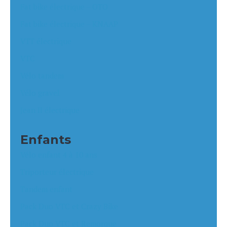
Fat bike électrique – OTO
Fat bike électrique – KNAAP
VTT électrique
VTC
Vélo tandem
Vélo gravel
Jean II électrique
Enfants
Vélo enfant 4 à 10 ans
Triporteur électrique
Tandem enfant
Pack Duo VTC et Crazy Bike
Pack Duo VTC et Remorque