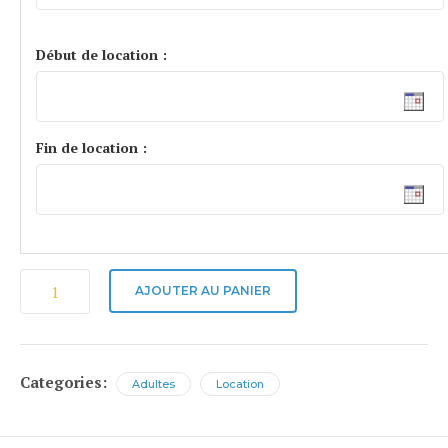
Début de location :
Fin de location :
quantité
AJOUTER AU PANIER
de
Fat
bike
électrique
Categories:
Adultes
Location
-
KNAAP