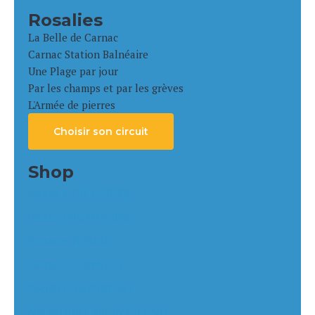
Rosalies
La Belle de Carnac
Carnac Station Balnéaire
Une Plage par jour
Par les champs et par les grèves
L'Armée de pierres
Choisir son circuit
Shop
Gitane e-CITY STEPS
Gitane ORGAN’e-Bike
Gitane e-NOMAD
Gitane E-CONNECT
Cycl02 COMFORT 24+
NEOMOUV CARLINA HY NG