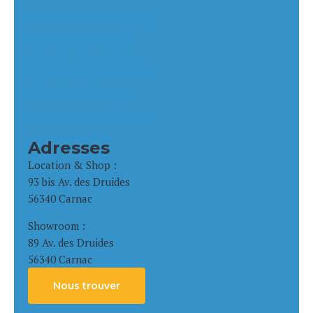
Pack Duo VAE et Remorque
VTT enfant 9 à 13 ans
Citybike enfant 9 à 13 ans
Vélo enfant 3 à 6 ans
Siège bébé pour vélo loué
Adresses
Location & Shop :
93 bis Av. des Druides
56340 Carnac
Showroom :
89 Av. des Druides
56340 Carnac
Nous trouver