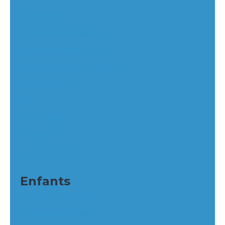
Vélo de ville
Vélo de ville électrique
Fat bike électrique – OTO
Fat bike électrique – KNAAP
VTT électrique
VTC
Vélo tandem
Vélo gravel
Jean II électrique
Enfants
Vélo enfant 4 à 10 ans
Triporteur électrique