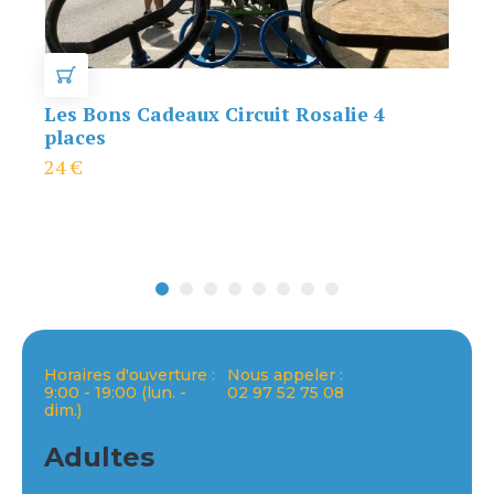
AJOUTER AU PANIER
Les Bons Cadeaux Circuit Rosalie 4
places
24
€
Horaires d'ouverture :
Nous appeler :
9:00 - 19:00 (lun. -
02 97 52 75 08
dim.)
Adultes
VTT