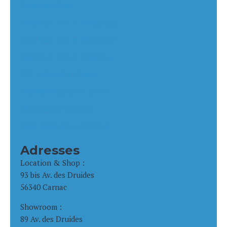
Tandem enfant
Pack Duo VTC et Crazy Bike
Pack Duo VTC et Remorque
Pack Duo VAE et Remorque
VTT enfant 9 à 13 ans
Citybike enfant 9 à 13 ans
Vélo enfant 3 à 6 ans
Siège bébé pour vélo loué
Adresses
Location & Shop :
93 bis Av. des Druides
56340 Carnac
Showroom :
89 Av. des Druides