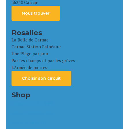
56340 Carnac
Nous trouver
Rosalies
La Belle de Carnac
Carnac Station Balnéaire
Une Plage par jour
Par les champs et par les grèves
L'Armée de pierres
Choisir son circuit
Shop
Gitane e-CITY STEPS
Gitane ORGAN’e-Bike
Gitane e-NOMAD