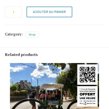
quantité
AJOUTER AU PANIER
de
Gitane
ORGAN'e-
Bike
Category:
Shop
460Wh
Related products